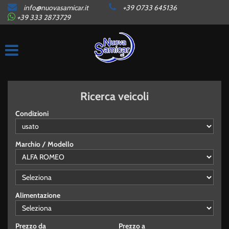
info@nuovasamicar.it
+39 0733 645136
HOME
+39 333 2873729
AZIENDA
ORARI
Ricerca veicoli
LISTA VEICOLI
Condizioni
AUTO IN ARRIVO
Marchio / Modello
CONTATTI
Alimentazione
SERVIZI
GARANZIE
Prezzo da
Prezzo a