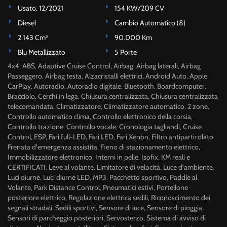
Usato, 12/2021
154 KW/209 CV
Diesel
Cambio Automatico (8)
2.143 Cm³
90.000 Km
Blu Metallizzato
5 Porte
4x4, ABS, Adaptive Cruise Control, Airbag, Airbag laterali, Airbag
Passeggero, Airbag testa, Alzacristalli elettrici, Android Auto, Apple
CarPlay, Autoradio, Autoradio digitale, Bluetooth, Boardcomputer,
Bracciolo, Cerchi in lega, Chiusura centralizzata, Chiusura centralizzata
telecomandata, Climatizzatore, Climatizzatore automatico, 2 zone,
Controllo automatico clima, Controllo elettronico della corsia,
Controllo trazione, Controllo vocale, Cronologia tagliandi, Cruise
Control, ESP, Fari full-LED, Fari LED, Fari Xenon, Filtro antiparticolato,
Frenata d'emergenza assistita, Freno di stazionamento elettrico,
Immobilizzatore elettronico, Interni in pelle, Isofix, KM reali e
CERTIFICATI, Leve al volante, Limitatore di velocità, Luce d'ambiente,
Luci diurne, Luci diurne LED, MP3, Pacchetto sportivo, Paddle al
Volante, Park Distance Control, Pneumatici estivi, Portellone
posteriore elettrico, Regolazione elettrica sedili, Riconoscimento dei
segnali stradali, Sedili sportivi, Sensore di luce, Sensore di pioggia,
Sensori di parcheggio posteriori, Servosterzo, Sistema di avviso di