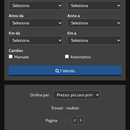
FINANZIAMENTI
Anno da
Anno a
TRASPORTO AUTO
SANIFICAZIONE
Km da
Km a
TEST DRIVE
Cambio:
ASSICURAZIONE 5
Manuale
Automatico
GIORNI
1 Veicolo
NEWS
AREA COMMERCIANTI
Ordina per:
Trovati
1
risultati
Pagina:
1 di 1