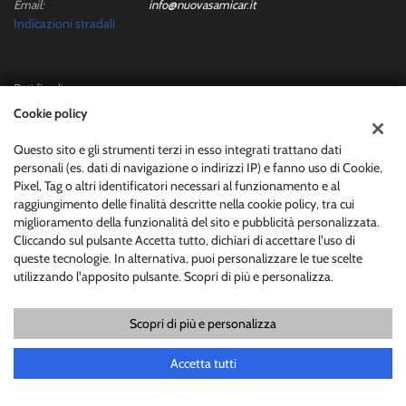
Email:
info@nuovasamicar.it
Indicazioni stradali
Dati fiscali:
Nuova Samicar Srl
Cookie policy
Via Ferrante Ferranti, 1, San Severino Marche (MC)
C.F/P.IVA:
01565250436
Questo sito e gli strumenti terzi in esso integrati trattano dati
personali (es. dati di navigazione o indirizzi IP) e fanno uso di Cookie,
Registro delle imprese:
MC
Pixel, Tag o altri identificatori necessari al funzionamento e al
raggiungimento delle finalità descritte nella cookie policy, tra cui
miglioramento della funzionalità del sito e pubblicità personalizzata.
Cliccando sul pulsante Accetta tutto, dichiari di accettare l'uso di
queste tecnologie. In alternativa, puoi personalizzare le tue scelte
utilizzando l'apposito pulsante. Scopri di più e personalizza.
Scopri di più e personalizza
Copyright © 2026 GestionaleAuto.com S.r.l., Tutti i diritti riservati -
Leggi l'informativa sulla privacy
-
Cookie Policy
Sito creato da:
GestionaleAuto.com
Accetta tutti