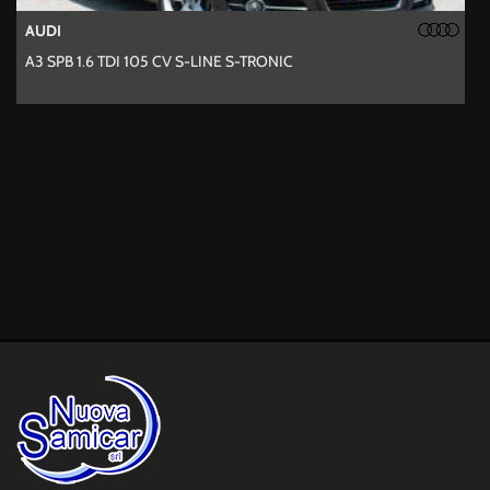
AUDI
FINANZIAMENTI
A3 SPB 1.6 TDI 105 CV S-LINE S-TRONIC
A
TRASPORTO AUTO
SANIFICAZIONE
TEST DRIVE
ASSICURAZIONE 5
GIORNI
NEWS
AREA COMMERCIANTI