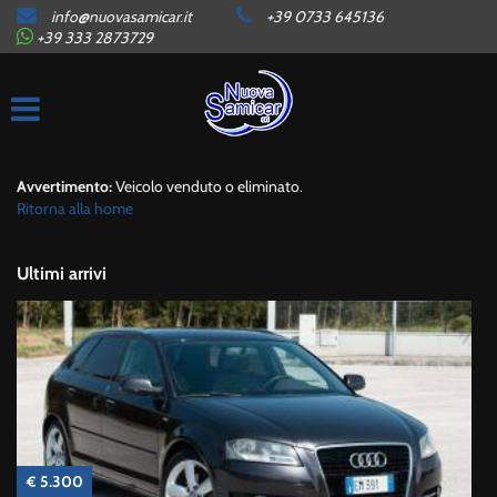
info@nuovasamicar.it
+39 0733 645136
HOME
+39 333 2873729
AZIENDA
ORARI
Avvertimento:
Veicolo venduto o eliminato.
Ritorna alla home
LISTA VEICOLI
Ultimi arrivi
AUTO IN ARRIVO
CONTATTI
SERVIZI
€ 5.300
GARANZIE