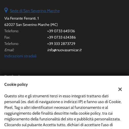
Sede di San Severino Marche
Via Ferrante Ferranti, 1
62027 San Severino Marche (MC)
Telefono:
+39 0733 645136
Fax:
+39 0733 634386
Telefono:
+39 333 2873729
Email:
info@nuovasamicar.it
Indicazioni stradali
Dati fiscali:
Nuova Samicar Srl
Cookie policy
Via Ferrante Ferranti, 1, San Severino Marche (MC)
C.F/P.IVA:
01565250436
Questo sito e gli strumenti terzi in esso integrati trattano dati
personali (es. dati di navigazione o indirizzi IP) e fanno uso di Cookie,
Registro delle imprese:
MC
Pixel, Tag o altri identificatori necessari al funzionamento e al
raggiungimento delle finalità descritte nella cookie policy, tra cui
miglioramento della funzionalità del sito e pubblicità personalizzata.
Cliccando sul pulsante Accetta tutto, dichiari di accettare l'uso di