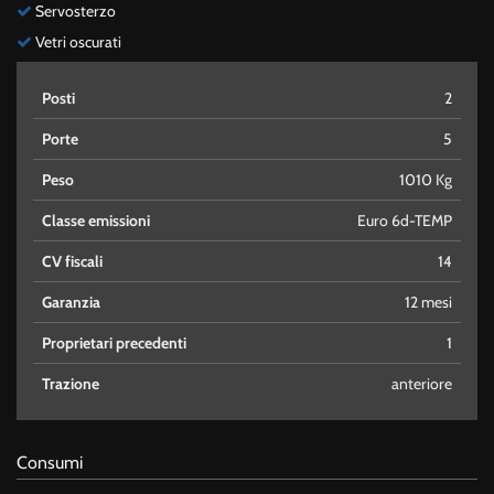
Servosterzo
Vetri oscurati
Posti
2
Porte
5
Peso
1010 Kg
Classe emissioni
Euro 6d-TEMP
CV fiscali
14
Garanzia
12 mesi
Proprietari precedenti
1
Trazione
anteriore
Consumi