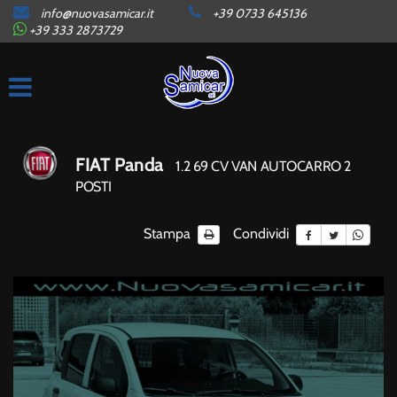
info@nuovasamicar.it
+39 0733 645136
HOME
+39 333 2873729
AZIENDA
ORARI
FIAT Panda
1.2 69 CV VAN AUTOCARRO 2
LISTA VEICOLI
POSTI
Stampa
Condividi
AUTO IN ARRIVO
CONTATTI
SERVIZI
GARANZIE