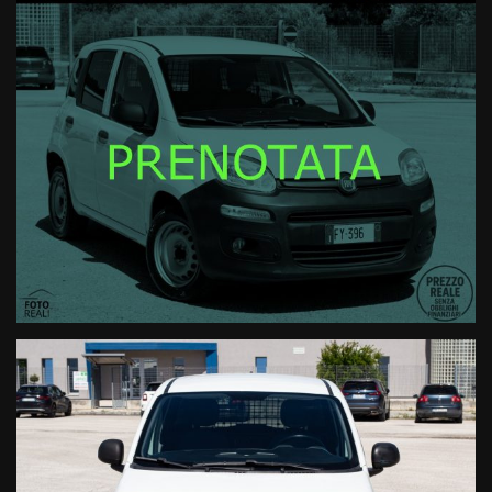
FIAT : PANDA VAN 1.2 69 CV POP
Data di immatricolazione: 09/2019
Telaio/VIN:
ZFA31200003D41492
N.B. IL PREZZO ESPOSTO E' DA INTENDERSI IVA ESCLUSA
Veicolo in BUONE condizioni generali, UNICO intestatario precedente,
NON fumatori, Davvero ben tenuta
GARANZIA 12 MESI. (Possibilità di estenderla a 24-36 mesi tramite
Garanzia convenzionale ConformGest.)