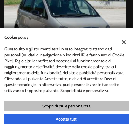
Cookie policy
€ 4.500
Questo sito e gli strumenti terzi in esso integrati trattano dati
LANCIA
F
personali (es. dati di navigazione o indirizzi IP) e fanno uso di Cookie,
Pixel, Tag o altri identificatori necessari al funzionamento e al
MUSA 1.3 MULTIJET 95 CV
5
raggiungimento delle finalità descritte nella cookie policy, tra cui
miglioramento della funzionalità del sito e pubblicità personalizzata.
Cliccando sul pulsante Accetta tutto, dichiari di accettare l'uso di
queste tecnologie. In alternativa, puoi personalizzare le tue scelte
utilizzando l'apposito pulsante. Scopri di più e personalizza.
Scopri di più e personalizza
Chiama
Contatta un consulente
Accetta tutti