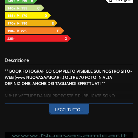
Descrizione
** BOOK FOTOGRAFICO COMPLETO VISIBILE SUL NOSTRO SITO-
WEB (www NUOVASAMICAR it) OLTRE 70 FOTO IN ALTA
DEFINIZIONE, ANCHE DEI TAGLIANDI EFFETTUATI **
N:B: LE VETTURE DA NOI PROPOSTE E PUBBLICATE SONO
DISPONIBILI PRESSO LA NOSTRA SEDE E
GARANTIAMO
L'AUTENTICITA' DELLE FOTOGRAFIE
PRENDENDO LE DISTANZE DA
LEGGI TUTTO...
CHI CON POCA CHIAREZZA PUBBLICIZZA (DESTABILIZZANDO LA
CONCORRENZA E IL MERCATO STESSO) PRODOTTI NON
AVENDONE IL POSSESSO. CERTI CHE QUESTO GARANTISCA E
TUTELI LA NOSTRA CLIENTELA.