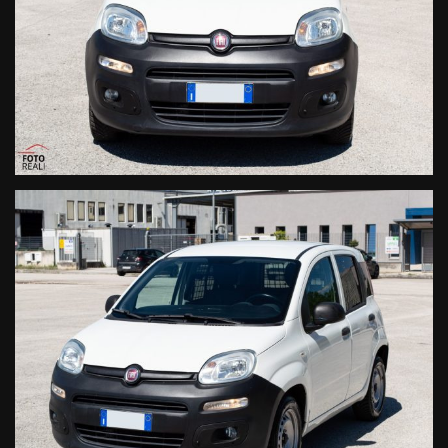
Fatturabile Iva esposta (NON COMPRESA NEL PREZZO)
Trasferimento di proprietà escluso dal prezzo
DISPONIBILE IN SEDE PER VISIONE E PROVA !
Finanziabile anche per l intero importo ( contattaci o invia una mail a
info CHIOCCIOLA nuovasamicar it per ricevere un preventivo adatto
alle tue esigenze )
PER QUALSIASI INFORMAZIONE NON ESITATE A CONTATTARCI !
Tel. 0733.64.51.36
Fax.0733.63.43.86
Cell. 333.28.73.729 ( Anche What's App )
web: nuovasamicar it