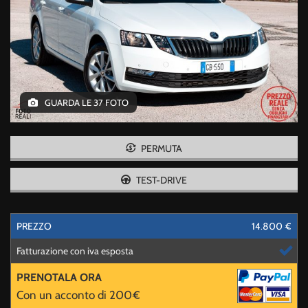
FINANZIAMENTI
TRASPORTO AUTO
SANIFICAZIONE
GUARDA LE 37 FOTO
TEST DRIVE
ASSICURAZIONE 5
GIORNI
PERMUTA
TEST-DRIVE
NEWS
AREA COMMERCIANTI
PREZZO
14.800 €
Fatturazione con iva esposta
PRENOTALA ORA
Con un acconto di 200€