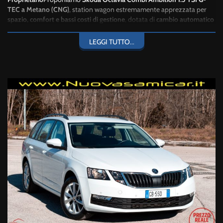
TEC a Metano (CNG)
, station wagon estremamente apprezzata per
spazio, comfort e bassi costi di gestione
, dotata di
cambio automatico
DSG a 7 rapporti
, fluido e affidabile.
LEGGI TUTTO...
DATI PRINCIPALI
Marca / Modello:
Skoda Octavia Combi Ambition
Motorizzazione:
1.5 TSI G-TEC
Metano (CNG)
Potenza:
130 CV – 96 kW
Cambio:
Automatico DSG 7 rapporti
Anno:
2020
Prima immatricolazione:
11/09/2020
Chilometraggio:
94.876 km
Proprietari:
1
Colore:
Moon White Perlato
Carrozzeria:
Station Wagon
Porte:
5
Telaio (VIN):
TMBJH7NE7L0145194