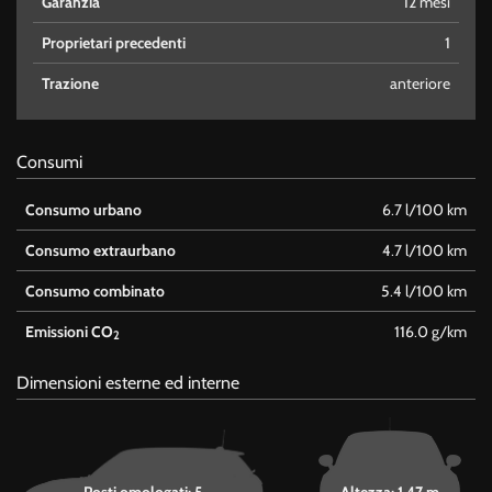
Garanzia
12 mesi
Proprietari precedenti
1
Trazione
anteriore
Consumi
Consumo urbano
6.7 l/100 km
Consumo extraurbano
4.7 l/100 km
Consumo combinato
5.4 l/100 km
Emissioni CO
116.0 g/km
2
Dimensioni esterne ed interne
Posti omologati: 5
Altezza: 1,47 m