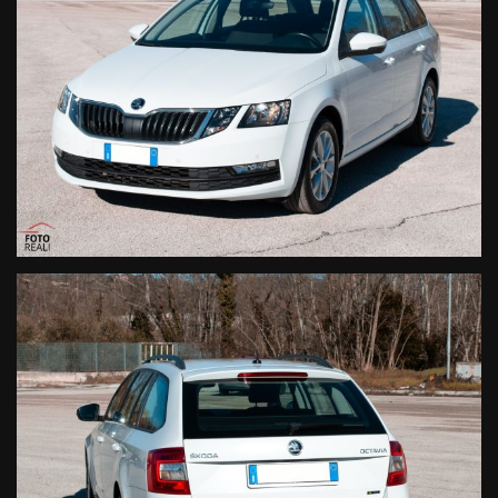
CHI SIAMO
NUOVA SAMICAR SRL
– Attivi dal
2005
Via Ferrante Ferranti – San Severino Marche (MC)
Tel / WhatsApp:
333 2873729
info@nuovasamicar.it
www.nuovasamicar.it
Molte più foto disponibili sul nostro sito