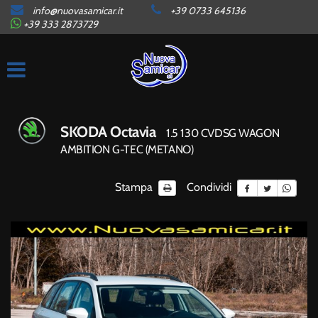
info@nuovasamicar.it
+39 0733 645136
HOME
+39 333 2873729
AZIENDA
ORARI
SKODA Octavia
1.5 130 CVDSG WAGON
LISTA VEICOLI
AMBITION G-TEC (METANO)
Stampa
Condividi
AUTO IN ARRIVO
CONTATTI
SERVIZI
GARANZIE