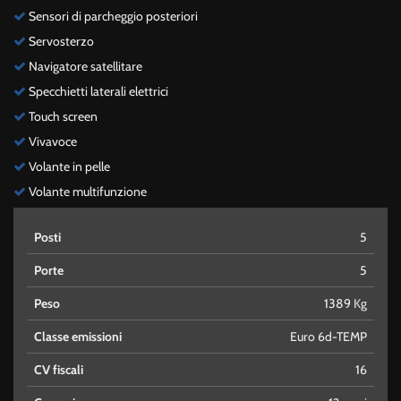
Sensori di parcheggio posteriori
Servosterzo
Navigatore satellitare
Specchietti laterali elettrici
Touch screen
Vivavoce
Volante in pelle
Volante multifunzione
Posti
5
Porte
5
Peso
1389 Kg
Classe emissioni
Euro 6d-TEMP
CV fiscali
16