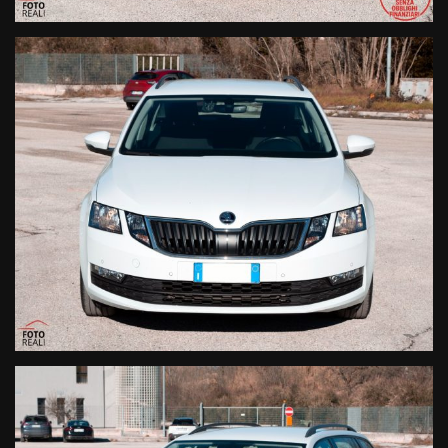
DOTAZIONI PRINCIPALI
Navigatore satellitare
Infotainment Online + SmartLink
Bluetooth / WLAN / Comandi vocali
Sensori di parcheggio anteriori e posteriori
Specchietti elettrici, riscaldati e richiudibili
Specchietto interno auto-oscurante
Supporto lombare sedili anteriori
Climatizzazione comfort
Drive Pack
Executive Pack
Volante multifunzione
PERCHÉ SCEGLIERLA
Alimentazione
a Metano
: consumi ridotti
Cambio DSG
: massimo comfort di guida
Ampio bagagliaio e grande abitabilità
Ideale per famiglia, lavoro e lunghi viaggi
Ottima alternativa a SUV più costosi