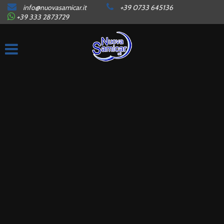
info@nuovasamicar.it
+39 0733 645136
HOME
+39 333 2873729
AZIENDA
ORARI
LISTA VEICOLI
AUTO IN ARRIVO
CONTATTI
SERVIZI
GARANZIE